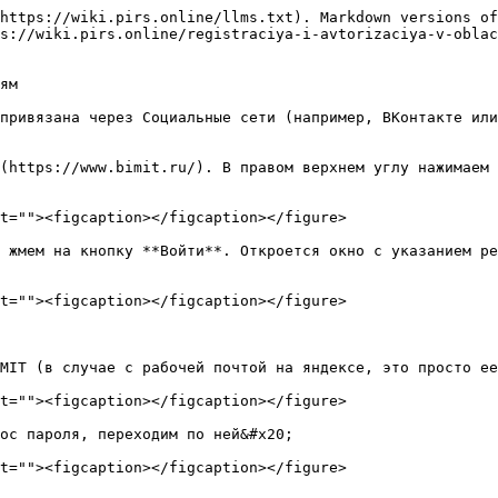
https://wiki.pirs.online/llms.txt). Markdown versions of
s://wiki.pirs.online/registraciya-i-avtorizaciya-v-oblac
ям

привязана через Социальные сети (например, ВКонтакте или
(https://www.bimit.ru/). В правом верхнем углу нажимаем 
t=""><figcaption></figcaption></figure>

 жмем на кнопку **Войти**. Откроется окно с указанием ре
t=""><figcaption></figcaption></figure>

MIT (в случае с рабочей почтой на яндексе, это просто ее
t=""><figcaption></figcaption></figure>

ос пароля, переходим по ней&#x20;

t=""><figcaption></figcaption></figure>
