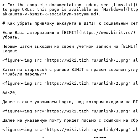
> For the complete documentation index, see [llms.txt](
to page URLs; this page is available as [Markdown](http
akkaunta-v-bimit-k-socialnym-setyam.md).

# Как убрать привязку аккаунта в BIMIT к социальным сет
Если Ваша авторизация в [BIMIT](https://www.bimit.ru/) 
убрать.

Первым шагом выходим из своей учетной записи на [BIMIT]
Logout

<figure><img src="https://wiki.tizh.ru/unlink/1.png" al
Затем на стартовой странице BIMIT в правом верхнем углу
**Забыли пароль?**

<figure><img src="https://wiki.tizh.ru/unlink/2.png" al
&#x20;

Далее в окне указываем Login, под которым входили на BI
<figure><img src="https://wiki.tizh.ru/unlink/3.png" al
Далее на указанную почту придет письмо с ссылкой на сбр
<figure><img src="https://wiki.tizh.ru/unlink/4.png" al