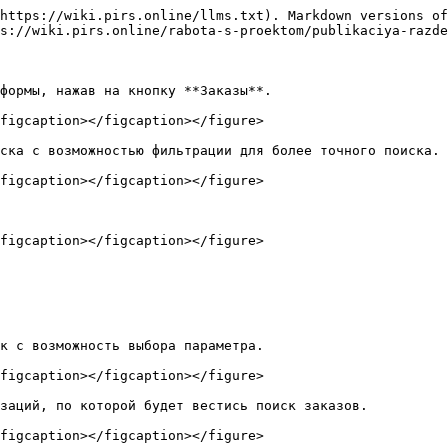
https://wiki.pirs.online/llms.txt). Markdown versions of
s://wiki.pirs.online/rabota-s-proektom/publikaciya-razde
формы, нажав на кнопку **Заказы**.

figcaption></figcaption></figure>

ска с возможностью фильтрации для более точного поиска.

figcaption></figcaption></figure>

figcaption></figcaption></figure>

к с возможность выбора параметра.

figcaption></figcaption></figure>

заций, по которой будет вестись поиск заказов.

figcaption></figcaption></figure>
