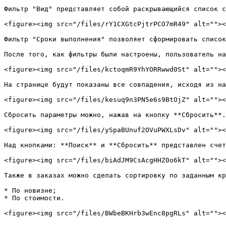
Фильтр "Вид" представляет собой раскрывающийся список с
<figure><img src="/files/rY1CXGtcPjtrPCO7mR49" alt=""><
Фильтр "Сроки выполнения" позволяет сформировать список
После того, как фильтры были настроены, пользователь на
<figure><img src="/files/kctoqmR9YhYORRwwd0St" alt=""><
На странице будут показаны все совпадения, исходя из на
<figure><img src="/files/kesuq9n3PN5e6s9BtOjZ" alt=""><
Сбросить параметры можно, нажав на кнопку **Сбросить**.

<figure><img src="/files/ySpaBUnuf2OVuPWXLsDv" alt=""><
Над кнопками: **Поиск** и **Сбросить** представлен счет
<figure><img src="/files/biAdJM9CsAcgHHZ0o6kT" alt=""><
Также в заказах можно сделать сортировку по заданным кр
* По новизне;

* По стоимости.
