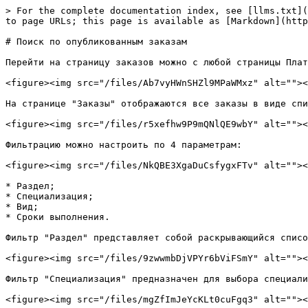
> For the complete documentation index, see [llms.txt](
to page URLs; this page is available as [Markdown](http
# Поиск по опубликованным заказам

Перейти на страницу заказов можно с любой страницы Плат
<figure><img src="/files/Ab7vyHWnSHZl9MPaWMxz" alt=""><
На странице "Заказы" отображаются все заказы в виде спи
<figure><img src="/files/r5xefhw9P9mQNlQE9wbY" alt=""><
Фильтрацию можно настроить по 4 параметрам:

<figure><img src="/files/NkQBE3XgaDuCsfygxFTv" alt=""><
* Раздел;

* Специализация;

* Вид;

* Сроки выполнения.

Фильтр "Раздел" представляет собой раскрывающийся списо
<figure><img src="/files/9zwwmbDjVPYr6bViFSmY" alt=""><
Фильтр "Специализация" предназначен для выбора специали
<figure><img src="/files/mgZfImJeYcKLt0cuFgq3" alt=""><