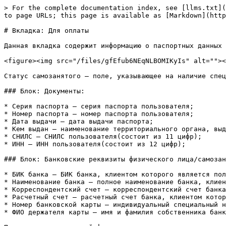
> For the complete documentation index, see [llms.txt](
to page URLs; this page is available as [Markdown](http
# Вкладка: Для оплаты

Данная вкладка содержит информацию о паспортных данных 
<figure><img src="/files/gfEfub6NEqNLBOMIKyIs" alt=""><
Статус самозанятого – поле, указывающее на наличие спец
### Блок: Документы:

* Серия паспорта – серия паспорта пользователя;

* Номер паспорта – номер паспорта пользователя;

* Дата выдачи – дата выдачи паспорта;

* Кем выдан – наименование территориального органа, выд
* СНИЛС – СНИЛС пользователя(состоит из 11 цифр);

* ИНН – ИНН пользователя(состоит из 12 цифр);

### Блок: Банковские реквизиты физического лица/самозан
* БИК банка – БИК банка, клиентом которого является пол
* Наименование банка – полное наименование банка, клиен
* Корреспондентский счет – корреспондентский счет банка
* Расчетный счет – расчетный счет банка, клиентом котор
* Номер банковской карты – индивидуальный специальный н
* ФИО держателя карты – имя и фамилия собственника банк