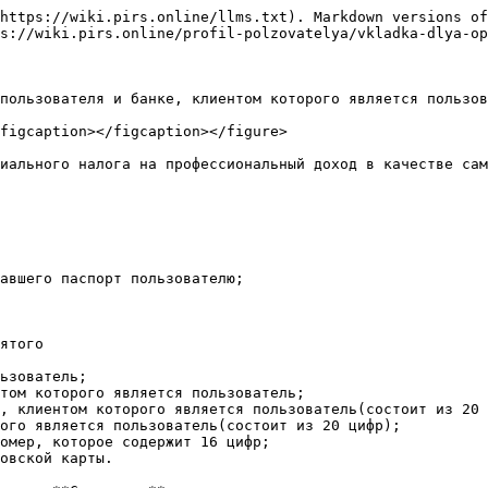
https://wiki.pirs.online/llms.txt). Markdown versions of
s://wiki.pirs.online/profil-polzovatelya/vkladka-dlya-op
пользователя и банке, клиентом которого является пользов
figcaption></figcaption></figure>

иального налога на профессиональный доход в качестве сам
авшего паспорт пользователю;

ятого

ьзователь;

том которого является пользователь;

, клиентом которого является пользователь(состоит из 20 
ого является пользователь(состоит из 20 цифр);

омер, которое содержит 16 цифр;

овской карты.
