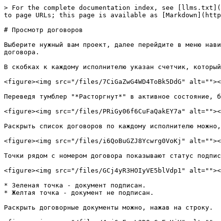
> For the complete documentation index, see [llms.txt](
to page URLs; this page is available as [Markdown](http
# Просмотр договоров

Выберите нужный вам проект, далее перейдите в меню нави
договора.

В скобках к каждому исполнителю указан счетчик, который
<figure><img src="/files/7CiGaZwG4WD4ToBk5DdG" alt=""><
Переведя тумблер "*Расторгнут*" в активное состояние, б
<figure><img src="/files/PRiGy06f6CuFaQakEY7a" alt=""><
Раскрыть список договоров по каждому исполнителю можно,
<figure><img src="/files/i6QoBuGZJ8Ycwrg0VoKj" alt=""><
Точки рядом с номером договора показывают статус подпис
<figure><img src="/files/GCj4yR3HOIyVE5blVdp1" alt=""><
* Зеленая точка - документ подписан.

* Желтая точка - документ не подписан.

Раскрыть договорные документы можно, нажав на строку.
