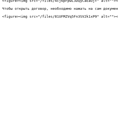
<figure><img src="/files/4cj6pFpwL3DQyCaEaUjY" alt=""><
Чтобы открыть договор, необходимо нажать на сам докумен