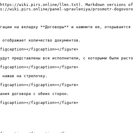
https://wiki.pirs.online/llms.txt). Markdown versions of
s://wiki.pirs.online/panel-upravleniya/prosmotr-dogovoro
гации на вкладку **Договоры** и нажмите ее, открывается 
 отображает количество документов.

figcaption></figcaption></figure>

удут представлены все исполнители, с которыми были расто
figcaption></figcaption></figure>

 нажав на стрелочку.

figcaption></figcaption></figure>

ания договора с обеих сторон.

figcaption></figcaption></figure>
